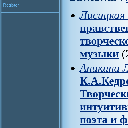
Register
Лисицкая 
нравстве
творческ
музыки
(
Аникина Л
К.А.Кедр
Творческ
интуитив
поэта и 