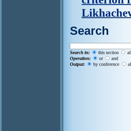
Likhache
Search
Search in:
this section
al
Operation:
or
and
Output:
by conference
al