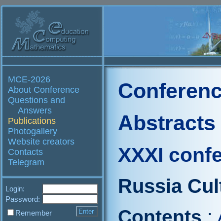
MCE-2026
Conferenc
About Conference
Questions and
Answers
Abstracts
Publications
Photogallery
Website creators
XXXI conf
Contacts
Telegram
Russia Cul
Login:
Password:
Contents
:
Remember