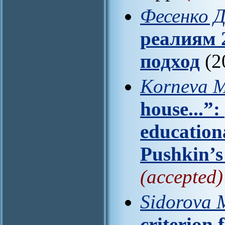
Фесенко Д
реалиям 
подход
(2
Korneva M
house...”:
education
Pushkin’
(accepted)
Sidorova 
criterion 