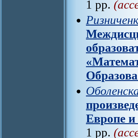
1 pp.
(acc
Ризниченк
Междисц
образова
«Математ
Образова
Оболенск
произвед
Европе и
1 pp.
(acc