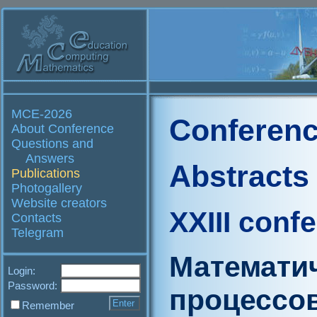
MCE-2026
Conferenc
About Conference
Questions and
Answers
Abstracts
Publications
Photogallery
Website creators
XXIII conf
Contacts
Telegram
Математи
Login:
Password:
процессов
Remember