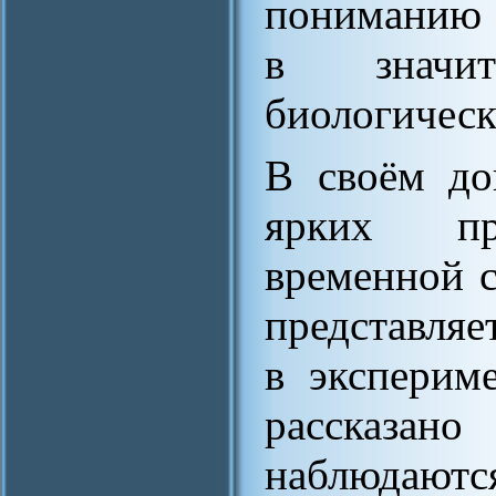
пониманию 
в значи
биологическ
В своём до
ярких при
временной с
представляе
в эксперим
рассказан
наблюдаютс