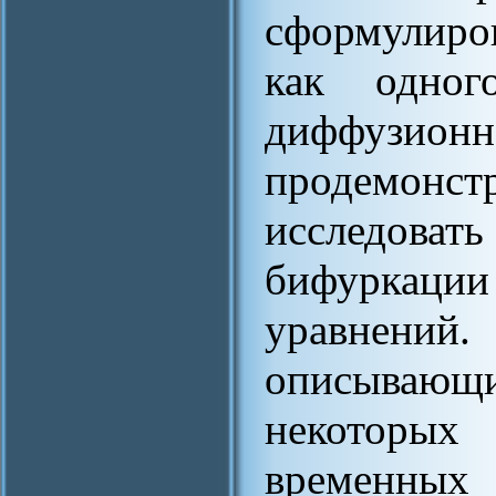
сформулиро
как одног
диффузионн
продемон
исследоват
бифуркаци
уравнений.
описывающи
некоторых 
временных