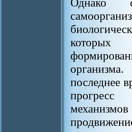
Однако 
самоорг
биологичес
которых 
формиров
организма
последнее в
прогресс
механизмов 
продвиже