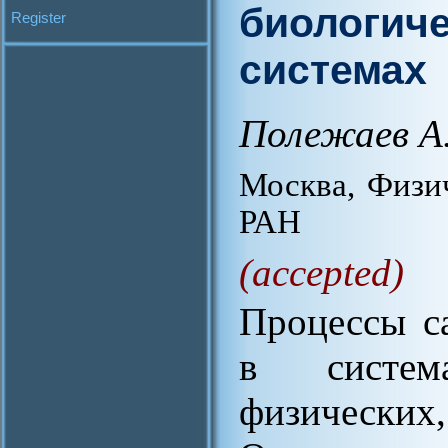
биологиче
Register
системах
Полежаев А
Москва, Физи
РАН
(accepted)
Процессы с
в систем
физических,