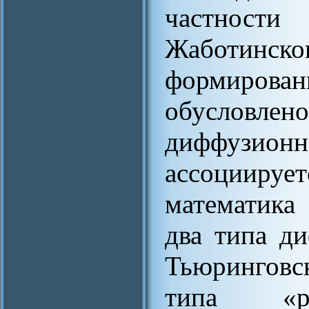
частност
Жаботинск
формиро
обуслов
диффузионн
ассоциируе
математика
два типа д
Тьюринговс
типа «ре