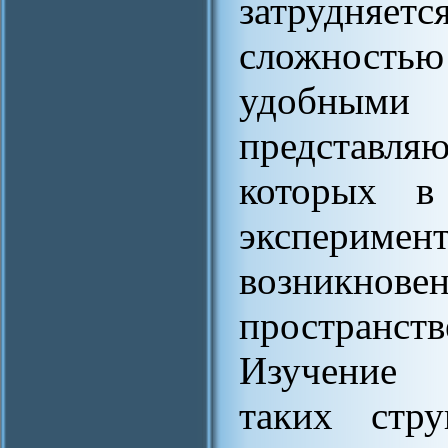
затрудняет
сложностью 
удобным
представля
которых в
экспери
возникнове
пространст
Изучение 
таких стр