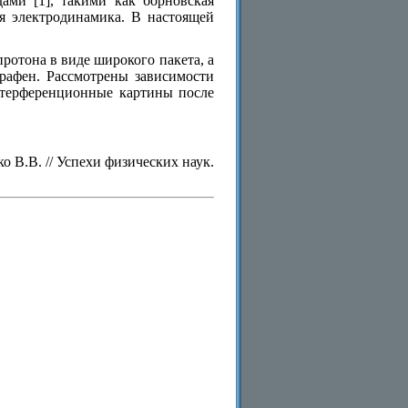
ами [1], такими как борновская
ая электродинамика. В настоящей
ротона в виде широкого пакета, а
графен. Рассмотрены зависимости
нтерференционные картины после
о В.В. // Успехи физических наук.