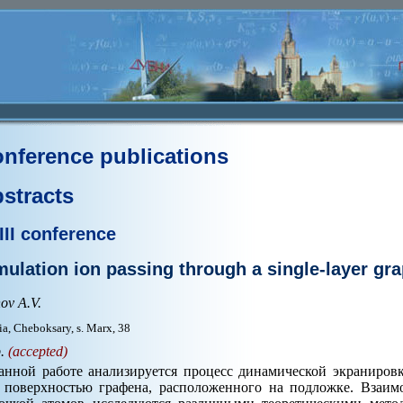
nference publications
stracts
III conference
mulation ion passing through a single-layer gr
ov A.V.
ia, Cheboksary, s. Marx, 38
p.
(accepted)
анной работе анализируется процесс динамической экраниров
 поверхностью графена, расположенного на подложке. Взаим