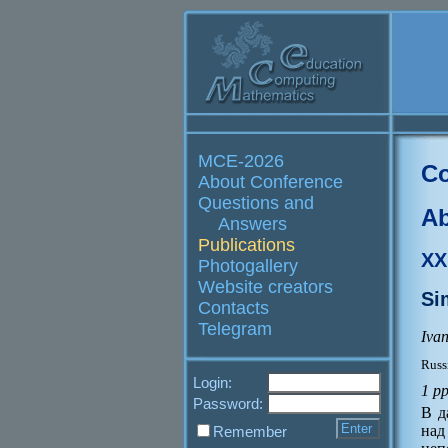
MCE-2026
Co
About Conference
Questions and
Ab
Answers
Publications
XX
Photogallery
Website creators
Si
Contacts
Telegram
Ivan
Russ
Login:
1 p
Password:
В д
над
Remember