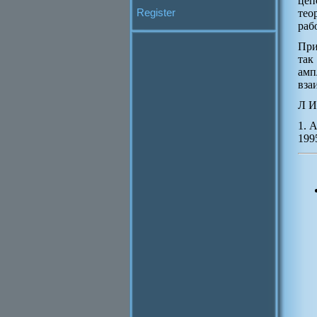
цеп
Register
тео
раб
При
так
амп
вза
Л И
1. 
199