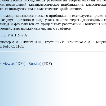
очкой атомов исследуются различными теоретическими метод
рия возмущений, квазиклассическое приближение, классическ
оте используется квазиклассическое приближение.
 помощи квазиклассического приближения исследуется пролет п
 же двух протонов в виде узких пакетов через однослойный 
литуд и фаз пакетов от прицельных расстояний. Получены и
имодействия заряженных частиц с графеном.
 Т Е Р А Т У Р А
Ахиезер А.И., Шульга Н.Ф., Трутень В.И., Гриненко А.А., Сыщенк
5. №10 С. 1165.
view as PDF (in Russian)
(PDF)