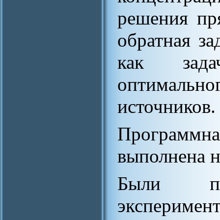
решения пр
обратная за
как зада
оптимально
источников.
Программн
выполнена на
Были про
эксперимен