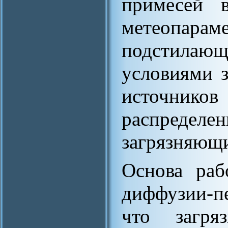
примесей 
метеопа
подстилающ
условиями з
источников
распред
загрязняющи
Основа раб
диффузии-пе
что загря