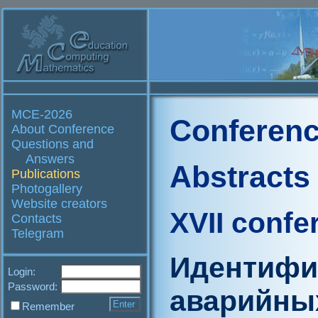
MCE-2026
Conferenc
About Conference
Questions and
Answers
Abstracts
Publications
Photogallery
Website creators
XVII confe
Contacts
Telegram
Идентифи
Login:
Password:
аварийны
Remember