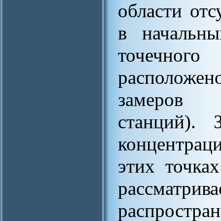
области отс
в начальн
точечног
расположено
замеров (
станций). 
концентрац
этих точках
рассматрива
распростра