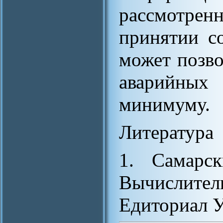
рассмотре
принятии с
может позво
аварийных
минимуму.
Литература
1. Самарс
Вычислител
Едиториал У