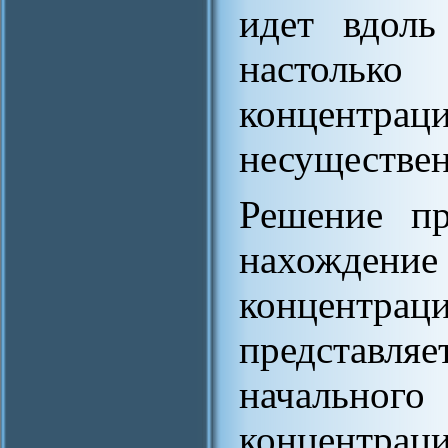
идет вдоль
настолько
концентр
несуществе
Решение пр
нахожден
концентраци
представл
начально
концентра