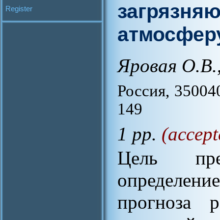
загрязня
Register
атмосфер
Яровая О.В.
Россия, 350040
149
1 pp.
(accept
Цель пре
определени
прогноза р