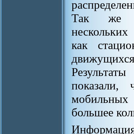
распределе
Так же р
нескольких
как стацио
движущихся
Результаты
показали, 
мобильных 
большее кол
Информация