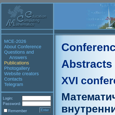
MCE-2026
Conferenc
About Conference
Questions and
Answers
Abstracts
Publications
Photogallery
Website creators
XVI confe
Contacts
Telegram
Математи
Login:
Password:
внутренн
Remember