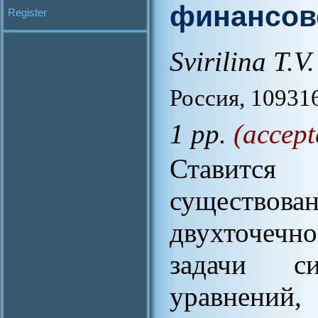
финансов
Register
Svirilina T.V.
Россия, 109316
1 pp.
(accept
Ставится
существов
двухточечн
задачи си
уравнени