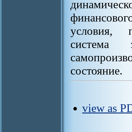
динамическо
финансового
условия, 
система 
самопроизв
состояние.
view as P