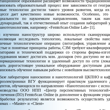
танционное образование расширяет возможности традиционной
анизовать образовательный процесс вне зависимости от геогр
евые технологии достигли такого уровня развития, когда и
цессе дает качественно новые возможности. Особенно, это
циальности по наукоемким направлениям, таким как нан
дународный, так и отечественный опыт создания лабораторий у
нанотехнологиям, например: «FemtoScan-Online Lab» [1].
 изучении наноструктур широко используется сканирующа
воляющая исследовать топологию, локальные свойства нано
личные технологические операции (литография, управление а
стые и понятные принципы работы, СЗМ требуют квалифицир
раторами и технической поддержки со стороны фирмы-изгот
рудования может достигать млн. долларов (что доступно не вс
ормационные технологии и удаленный доступ по сети (лока
лать дорогостоящее уникальное оборудование доступным дл
анизовать обучение навыкам работы с новейшим высокотехноло
базе лаборатории наноскопии и нанотехнологий ЦКПНО и ка
роэлектроники ВГУ функционирует практикум удаленного
дентов, обучающихся по направлению «Нанотехнологии» с испо
оизводства ООО НПП «Центр перспективных технологий»
спечения (ПО) FemtoScan Online (в дополнение к функциям упр
бработки результатов) является возможность осуществлять
имах – «Master» и «Client»