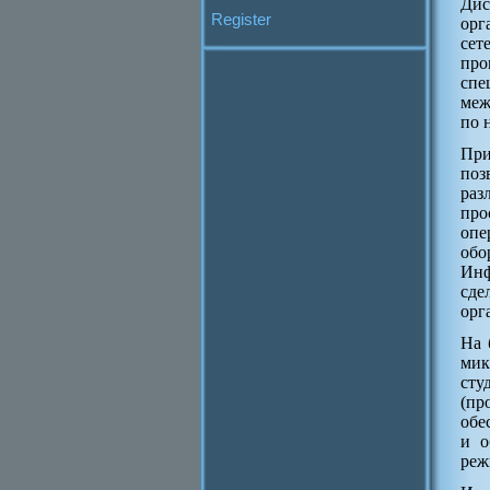
Дис
Register
орг
сет
про
спе
меж
по 
При
поз
раз
про
опе
обо
Инф
сде
орг
На 
мик
сту
(пр
обе
и о
реж