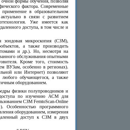
 очной формы обучения, позволяя
афического фактора. Современные
х применение в образовательном
 актуально в связи с развитием
отехнология. Уже имеется как
даленного доступа, в том числе и
я зондовая микроскопия (СЗМ),
объектов, а также производить
томами и др.). Но, несмотря на
ованного обслуживания опытными
овителя. Кроме того, стоимость
ем ВУЗам, особенно в регионах).
льной или Интернет) позволяют
я любого обучающегося, а также
гичным оборудованием.
федры физики полупроводников и
 доступа по изучению АСМ для
льзованием СЗМ FemtoScan-Online
). Особенностью программного
авления оборудованием, измерения
 удаленный доступ к СЗМ в двух