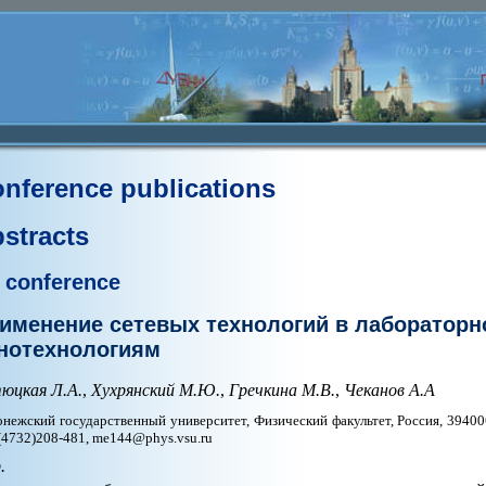
nference publications
stracts
 conference
именение сетевых технологий в лабораторн
нотехнологиям
юцкая Л.А.
,
Хухрянский М.Ю.
,
Гречкина М.В.
,
Чеканов А.А
нежский государственный университет, Физический факультет, Россия, 39400
 (4732)208-481, me144@phys.vsu.ru
.