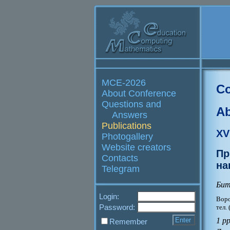
MCE-2026
Co
About Conference
Questions and
Ab
Answers
Publications
XV
Photogallery
Website creators
Пр
Contacts
на
Telegram
Бит
Login:
Воро
Password:
тел.
1 pp
Remember