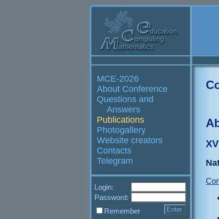
MCE-2026
Co
About Conference
Questions and
Answers
Publications
Ab
Photogallery
Website creators
XV
Contacts
Telegram
Nat
Con
Login:
Password:
Remember