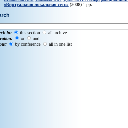
«Bиртуальная локальная сеть»
(2008) 1 pp.
arch
rch in:
this section
all archive
ration:
or
and
put:
by conference
all in one list