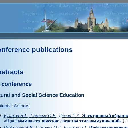
nference publications
stracts
 conference
ural and Social Science Education
tents
:
Authors
Булахов Н.Г., Соковых О.В., Дёмин П.А.
Электронный образов
«Программно-технические средства телекоммуникаций»
(20
Шабалдин А.В., Соковых О.Г., Булахов Н.Г.
Информационный 