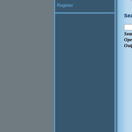
Register
Se
Sea
Ope
Out