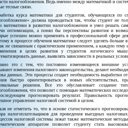
асти налогообложения. Ведь именно между математикой и сист
ые тесные связи.
работка курса математики для студентов, обучающихся по 
огообложение» должна проводиться так, чтобы студент не тол
и математики в развитии налогообложения и умел решать сам
ачи оптимизации, а понял бы перспективы развития и возмо
орые успешно можно применять в профессиональной сфере деят
тому в процессе обучения математике следует уделять больше 
ак не связанным с практическим применением, а каждую тему и
менения в целях развития у студентов логического мышл
тематизировать данные, выявлять зависимости в реальных услов
зано это с тем, что постоянно изменяющееся внешние усл
ывают изменения налогового законодательства, делают необхо
ока данных. Эти процессы создает необходимость выработки о
ния быстро ориентироваться в новых обстоятельствах, пр
имальные решения. Все это обуславливает создание тип
огообложения, что позволит с помощью математических исследо
оследующем прогнозировать результат. Правильность прогн
ешное управление налоговой системой в целом.
ьзя не отметить то, что в основе статистического прогнозиро
ора налогоплательщиков для проведения выездных налоговы
цессов налоговой системы лежат также математические методы
ематическим аппаратом позволит студенту стать высокок