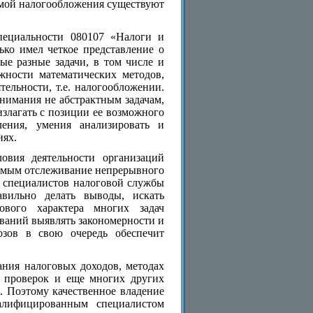
емой налогообложения существуют
специальности 080107 «Налоги и
ько имел четкое представление о
ые разные задачи, в том числе и
жности математических методов,
ельности, т.е. налогообложении.
внимания не абстрактным задачам,
злагать с позиции ее возможного
ения, умения анализировать и
иях.
овия деятельности организаций
димым отслеживание непрерывного
т специалистов налоговой службы
авильно делать выводы, искать
ового характера многих задач
ваний выявлять закономерности и
озов в свою очередь обеспечит
вания налоговых доходов, методах
х проверок и еще многих других
. Поэтому качественное владение
валифицированным специалистом