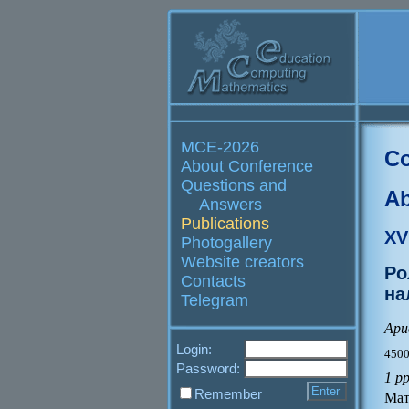
MCE-2026
Co
About Conference
Questions and
Ab
Answers
Publications
XV
Photogallery
Website creators
Ро
Contacts
на
Telegram
Ари
Login:
4500
Password:
1 pp
Remember
Мат