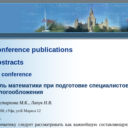
nference publications
stracts
 conference
ль математики при подготовке специалистов
логообложения
стархова М.К.
,
Лапук Н.В.
00, г.Уфа, ул.К Маркса 12
.
ематику следует рассматривать как важнейшую составляющую