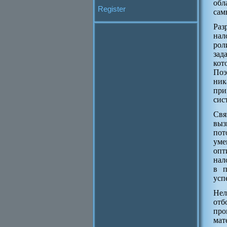
обл
Register
сам
Раз
нал
рол
зад
кот
Поэ
ник
при
сис
Свя
выз
пот
уме
опт
нал
в п
усп
Нел
отб
про
мат