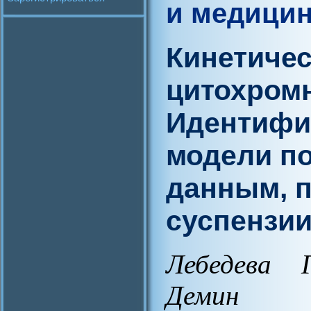
и медици
Кинетиче
цитохромн
Идентифи
модели п
данным, 
суспензии
Лебедева Г
Демин О