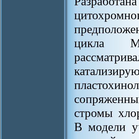
Разработа
цитохро
предполож
цикла М
рассматрива
катализиру
пластохи
сопряженны
стромы хло
В модели у