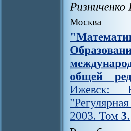
Ризниченко 
Москва
"Матем
Образов
междунар
общей ред
Ижевск: Н
"Регулярна
2003. Том
3
.