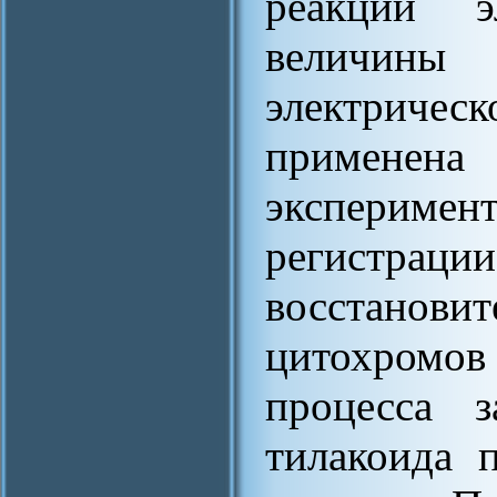
реакций э
величин
электриче
приме
экспери
регистраци
восстано
цитохромов 
процесса 
тилакоида 