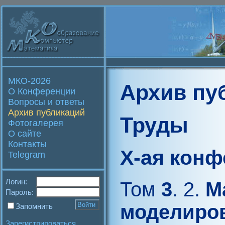
МКО-2026
Архив пу
О Конференции
Вопросы и ответы
Архив публикаций
Труды
Фотогалерея
О сайте
Контакты
X-ая кон
Telegram
Логин:
Том
3
. 2.
Ма
Пароль:
моделиров
Запомнить
Зарегистрироваться