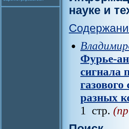
науке и те
Содержани
Владимиро
Фурье-ан
сигнала 
газового 
разных к
1 стр.
(пр
Поиск