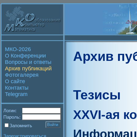
МКО-2026
Архив пу
О Конференции
Вопросы и ответы
Архив публикаций
Фотогалерея
О сайте
Контакты
Тезисы
Telegram
XXVI-ая к
Логин:
Пароль:
Запомнить
Информац
Зарегистрироваться