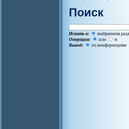
Поиск
Искать в:
выбранном разд
Операция:
или
и
Вывод:
по конференциям