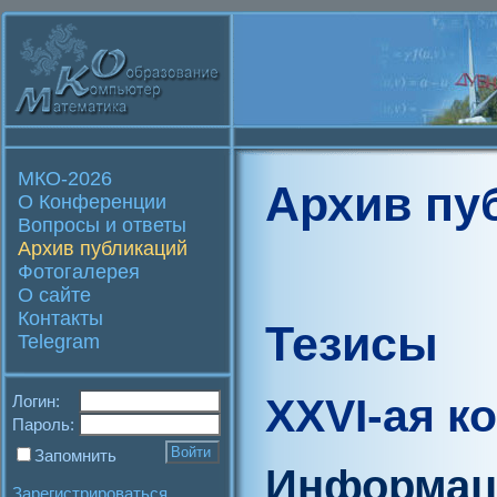
МКО-2026
Архив пу
О Конференции
Вопросы и ответы
Архив публикаций
Фотогалерея
О сайте
Контакты
Тезисы
Telegram
XXVI-ая к
Логин:
Пароль:
Запомнить
Информац
Зарегистрироваться