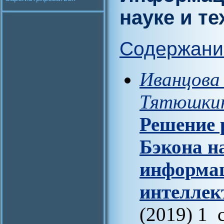
науке и те
Содержани
Иванцова 
Тятюшкин
Решение 
Бэкона н
информац
интеллек
(2019) 1 