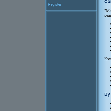
Co
Register
"Ма
ред
Ком
By