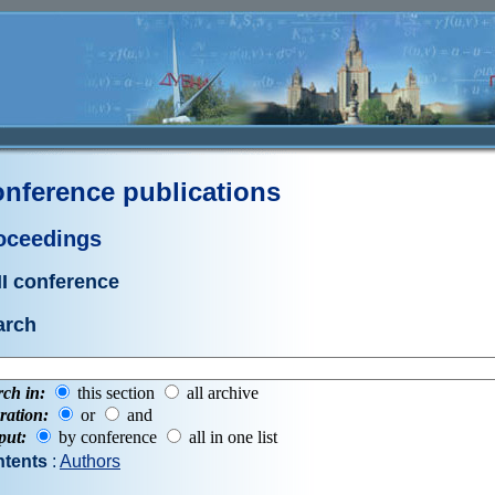
nference publications
oceedings
I conference
arch
rch in:
this section
all archive
ration:
or
and
put:
by conference
all in one list
tents
:
Authors