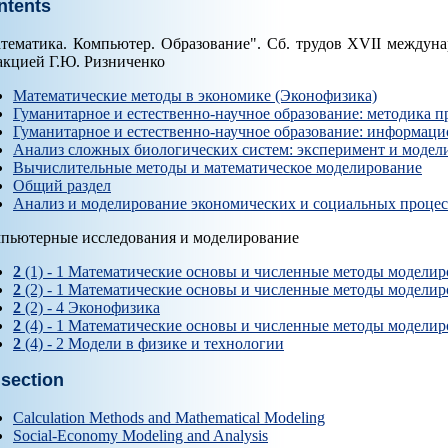
ntents
тематика. Компьютер. Образование". Cб. трудов XVII междун
акцией Г.Ю. Ризниченко
Математические методы в экономике (Эконофизика)
Гуманитарное и естественно-научное образование: методика 
Гуманитарное и естественно-научное образование: информац
Анализ сложных биологических систем: эксперимент и модел
Вычислительные методы и математическое моделирование
Общий раздел
Анализ и моделирование экономических и социальных процес
пьютерные исследования и моделирование
2
(1) - 1 Математические основы и численные методы модели
2
(2) - 1 Математические основы и численные методы модели
2
(2) - 4 Эконофизика
2
(4) - 1 Математические основы и численные методы модели
2
(4) - 2 Модели в физике и технологии
 section
Calculation Methods and Mathematical Modeling
Social-Economy Modeling and Analysis