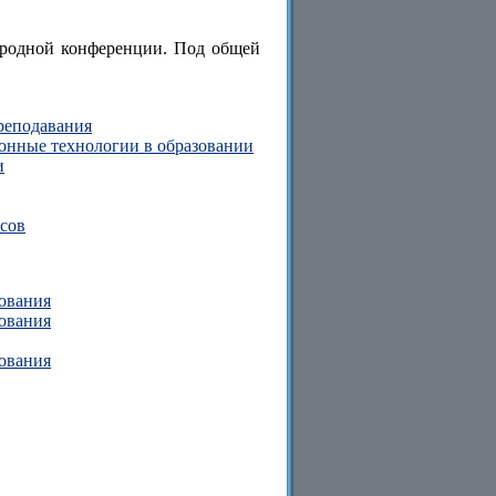
ародной конференции. Под общей
преподавания
ионные технологии в образовании
и
сов
рования
рования
рования