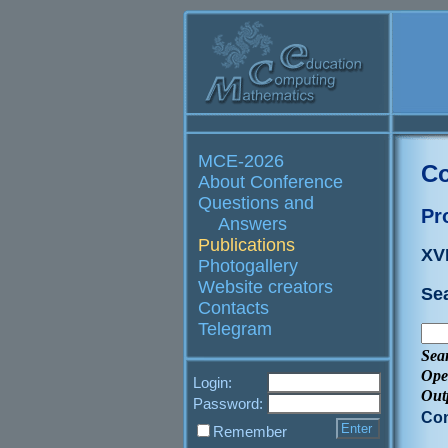
MCE-2026
Co
About Conference
Questions and
Pr
Answers
Publications
XVI
Photogallery
Website creators
Se
Contacts
Telegram
Sea
Ope
Login:
Out
Password:
Con
Remember